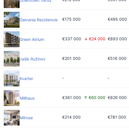
Downtown Yards
€175 000
€495 000
Galvania Rezidencie
€337 000
↓ €24 000
€893 000
Green Atrium
€201 000
€516 000
Jašik Ružinov
-
-
Kvarter
€361 000
↑ €60 000
€826 000
Millhaus
€214 000
€781 000
Milrose