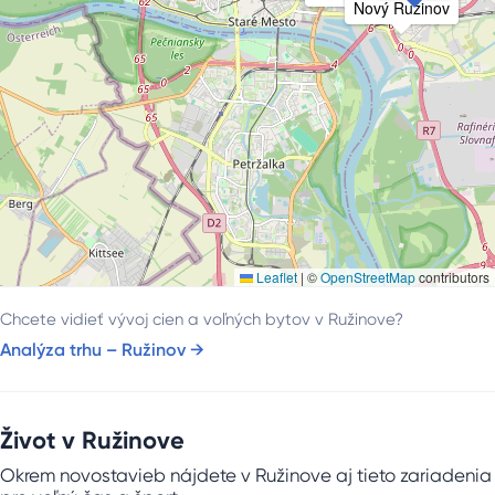
Nový Ružinov
Leaflet
|
©
OpenStreetMap
contributors
Chcete vidieť vývoj cien a voľných bytov v
Ružinove
?
Analýza trhu –
Ružinov
→
Život v
Ružinove
Okrem novostavieb nájdete v
Ružinove
aj tieto zariadenia