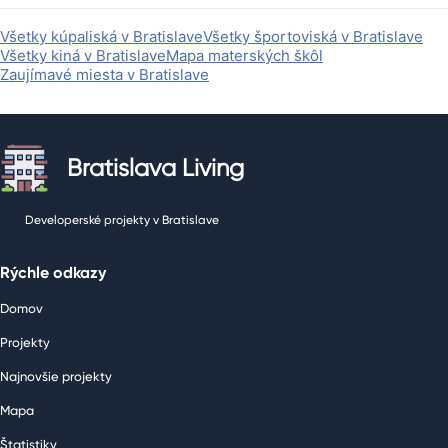
Všetky kúpaliská v Bratislave
Všetky športoviská v Bratislave
Všetky kiná v Bratislave
Mapa materských škôl
Zaujímavé miesta v Bratislave
Bratislava Living
Developerské projekty v Bratislave
Rýchle odkazy
Domov
Projekty
Najnovšie projekty
Mapa
Štatistiky