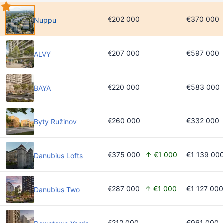
€202 000
€370 000
Nuppu
€207 000
€597 000
ALVY
€220 000
€583 000
BAYA
€260 000
€332 000
Byty Ružinov
€375 000
↑ €1 000
€1 139 00
Danubius Lofts
€287 000
↑ €1 000
€1 127 000
Danubius Two
€212 000
€961 000