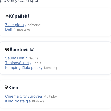
pre voľný čas a šport
🏊
Kúpaliská
Zlaté piesky
prírodné
Delfín
mestské
🏟️
Športoviská
Sauna Delfín
Sauna
Tenisové kurty
Tenis
Kemping Zlaté piesky
Kemping
🎬
Kiná
Cinema City Eurovea
Multiplex
Kino Nostalgia
Klubové