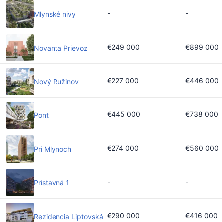
-
-
Mlynské nivy
€249 000
€899 000
Novanta Prievoz
€227 000
€446 000
Nový Ružinov
€445 000
€738 000
Pont
€274 000
€560 000
Pri Mlynoch
-
-
Prístavná 1
€290 000
€416 000
Rezidencia Liptovská