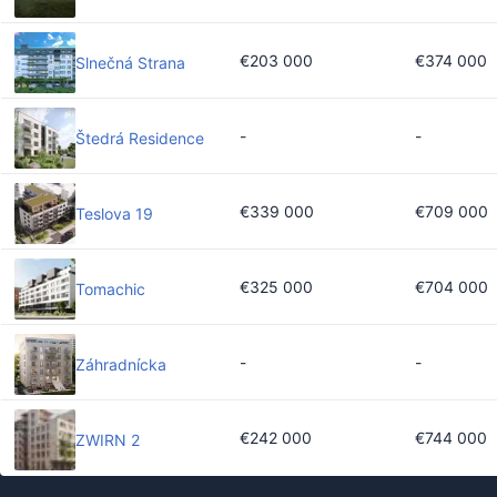
€203 000
€374 000
Slnečná Strana
-
-
Štedrá Residence
€339 000
€709 000
Teslova 19
€325 000
€704 000
Tomachic
-
-
Záhradnícka
€242 000
€744 000
ZWIRN 2