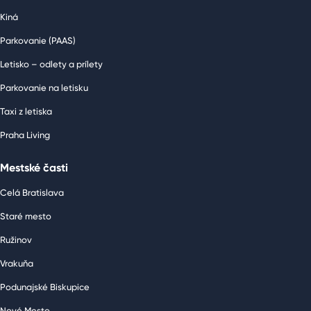
Kiná
Parkovanie (PAAS)
Letisko – odlety a prílety
Parkovanie na letisku
Taxi z letiska
Praha Living
Mestské časti
Celá Bratislava
Staré mesto
Ružinov
Vrakuňa
Podunajské Biskupice
Nové Mesto