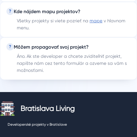
Kde nájdem mapu projektov?
?
Všetky projekty si viete pozrieť na
mape
v hlavnom
menu.
Môžem propagovať svoj projekt?
?
Áno. Ak ste developer a chcete zviditeľniť projekt,
napíšte nám cez tento formulár a ozveme sa vám s
možnosťami.
Bratislava Living
Developerské projekty v Bratislave