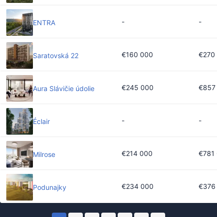
-
-
ENTRA
€160 000
€270
Saratovská 22
€245 000
€857
Aura Slávičie údolie
-
-
Éclair
€214 000
€781
Milrose
€234 000
€376
Podunajky
Borinky