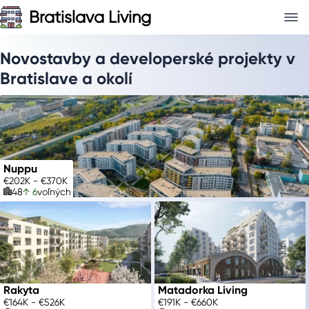
Bratislava Living
Novostavby a developerské projekty v
Bratislave a okolí
Nuppu
€202K - €370K
48
↑ 6
voľných
Rakyta
Matadorka Living
€164K - €526K
€191K - €660K