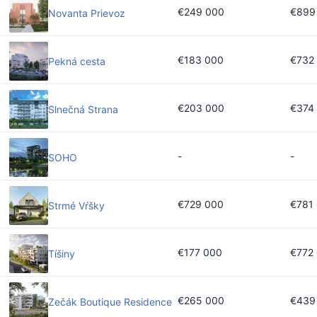
€249 000
€899
Novanta Prievoz
€183 000
€732
Pekná cesta
€203 000
€374
Slnečná Strana
-
-
SOHO
€729 000
€781
Strmé Vŕšky
€177 000
€772
Tíšiny
€265 000
€439
Zečák Boutique Residence