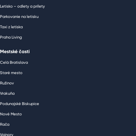
Letisko – odlety a prílety
Parkovanie na letisku
Taxi z letiska
Praha Living
Mestské časti
Celá Bratislava
Staré mesto
Ružinov
Vrakuňa
Podunajské Biskupice
Nové Mesto
Rača
Vajnory