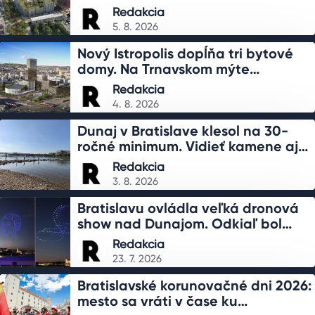
nebude podliehať posudzovaniu
Redakcia
vplyvov
5. 8. 2026
Nový Istropolis dopĺňa tri bytové
domy. Na Trnavskom mýte
pribudne takmer 400 bytov
Redakcia
4. 8. 2026
Dunaj v Bratislave klesol na 30-
ročné minimum. Vidieť kamene aj
dno rieky
Redakcia
3. 8. 2026
Bratislavu ovládla veľká dronová
show nad Dunajom. Odkiaľ bol
najlepší výhľad
Redakcia
23. 7. 2026
Bratislavské korunovačné dni 2026:
mesto sa vráti v čase ku