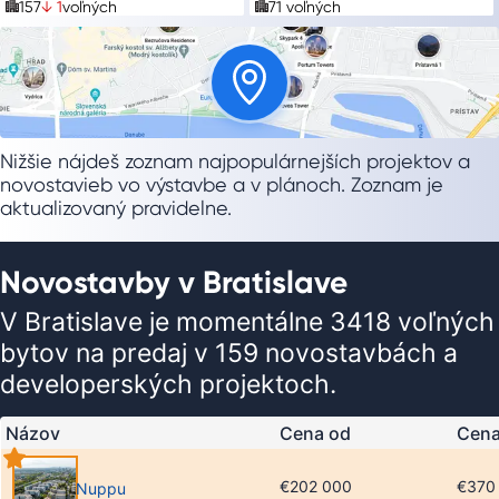
157
↓ 1
voľných
71
voľných
Nižšie nájdeš zoznam najpopulárnejších projektov a
novostavieb vo výstavbe a v plánoch. Zoznam je
aktualizovaný pravidelne.
Novostavby v Bratislave
V Bratislave je momentálne 3418 voľných
bytov na predaj v 159 novostavbách a
developerských projektoch.
Názov
Cena od
Cena
€202 000
€370
Nuppu