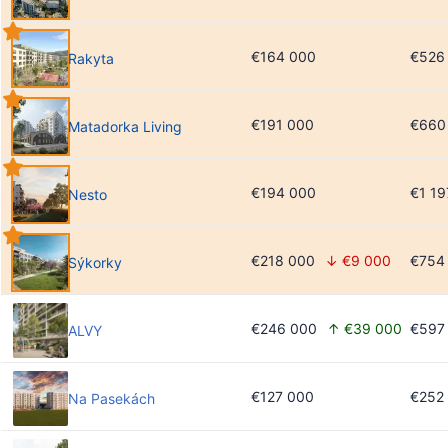
€164 000
€526
Rakyta
€191 000
€660
Matadorka Living
€194 000
€1 19
Nesto
€218 000
↓ €9 000
€754
Sýkorky
€246 000
↑ €39 000
€597
ALVY
€127 000
€252
Na Pasekách