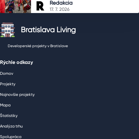
korunovácii Márie Terézie
Redakcia
17. 7. 2026
Bratislava Living
Developerské projekty v Bratislave
Rýchle odkazy
Domov
Projekty
Najnovšie projekty
Mapa
Štatistiky
Analýza trhu
Spolupráca