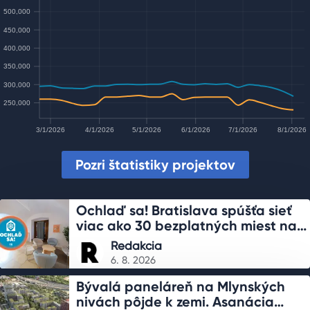
500,000
450,000
400,000
350,000
300,000
250,000
3/1/2026
4/1/2026
5/1/2026
6/1/2026
7/1/2026
8/1/2026
3/1/2026
4/1/2026
5/1/2026
6/1/2026
7/1/2026
8/1/2026
Pozri štatistiky projektov
Ochlaď sa! Bratislava spúšťa sieť
viac ako 30 bezplatných miest na
schladenie
Redakcia
6. 8. 2026
Bývalá paneláreň na Mlynských
nivách pôjde k zemi. Asanácia