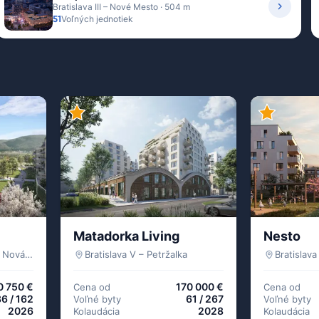
Bratislava III – Nové Mesto · 504 m
51
Voľných jednotiek
Matadorka Living
Nesto
Bratislava IV – Devínska Nová Ves
Bratislava V – Petržalka
Bratislava
0 750 €
170 000 €
Cena od
Cena od
6 / 162
61 / 267
Voľné byty
Voľné byty
2026
2028
Kolaudácia
Kolaudácia