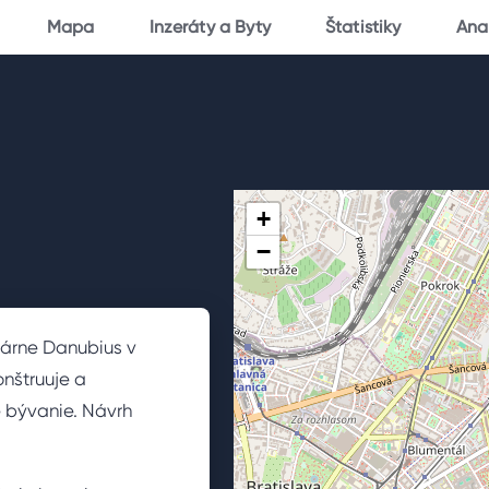
Mapa
Inzeráty a Byty
Štatistiky
Ana
+
−
várne Danubius v
onštruuje a
é bývanie. Návrh