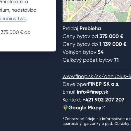
ými oknami a
trium, nadstavba
nubius Two
.
Predaj
Prebieha
d 375 000 € do
Ceny bytov od
375 000 €
Ceny bytov do
1 139 000 €
Voľných bytov
54
Celkový počet bytov
71
www.finep.sk/sk/danubius-l
FINEP SK a.s.
Developer
Email
info@finep.sk
Kontakt
+421 902 207 207
Google Mapy
*Zobrazené údaje sú informatívne a m
apartmány, garzónky a pod. Obrázky a