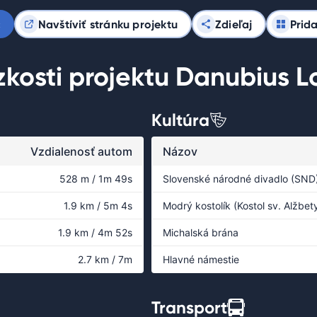
c
Navštíviť stránku projektu
Zdieľaj
Prid
ízkosti projektu Danubius L
Kultúra
Vzdialenosť autom
Názov
528 m / 1m 49s
Slovenské národné divadlo (SND
1.9 km / 5m 4s
Modrý kostolík (Kostol sv. Alžbet
1.9 km / 4m 52s
Michalská brána
2.7 km / 7m
Hlavné námestie
Transport