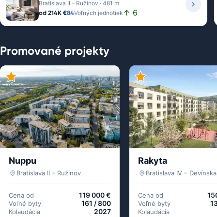
Bratislava II – Ružinov · 481 m
↑ 6
od
214K €
84
Voľných jednotiek
Promované projekty
Nuppu
Rakyta
Bratislava II – Ružinov
119 000 €
15
Cena od
Cena od
161 / 800
13
Voľné byty
Voľné byty
2027
Kolaudácia
Kolaudácia