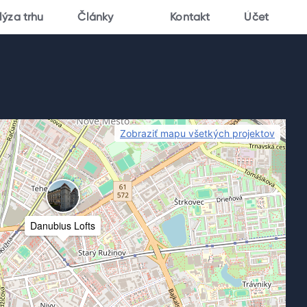
lýza trhu
Články
Kontakt
Účet
Zobraziť mapu všetkých projektov
Danubius Lofts