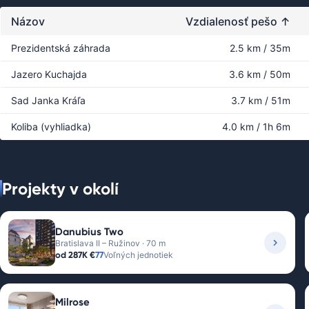
Názov
Vzdialenosť pešo
↑
Prezidentská záhrada
2.5 km / 35m
Jazero Kuchajda
3.6 km / 50m
Sad Janka Kráľa
3.7 km / 51m
Koliba (vyhliadka)
4.0 km / 1h 6m
Projekty v okolí
Danubius Two
Bratislava II – Ružinov · 70 m
od
287K €
77
Voľných jednotiek
Milrose