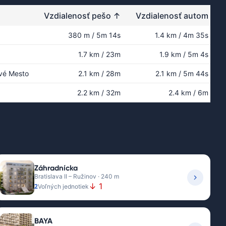
Vzdialenosť pešo
↑
Vzdialenosť autom
380 m / 5m 14s
1.4 km / 4m 35s
1.7 km / 23m
1.9 km / 5m 4s
ové Mesto
2.1 km / 28m
2.1 km / 5m 44s
2.2 km / 32m
2.4 km / 6m
Záhradnícka
Bratislava II – Ružinov · 240 m
↓ 1
2
Voľných jednotiek
BAYA