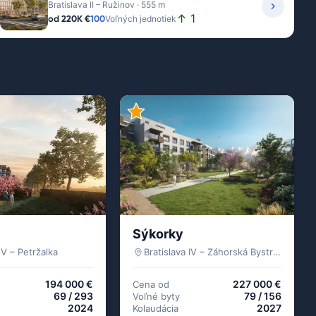
Bratislava II – Ružinov · 555 m
↑ 1
od
220K €
100
Voľných jednotiek
Sýkorky
 V – Petržalka
Bratislava IV – Záhorská Bystrica
194 000 €
227 000 €
Cena od
69 / 293
79 / 156
Voľné byty
2024
2027
Kolaudácia