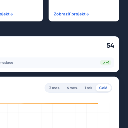
ojekt
→
Zobraziť projekt
→
54
 mesiace
+
1
3 mes.
6 mes.
1 rok
Celé