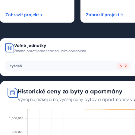
Zobraziť projekt
→
Zobraziť projekt
→
Voľné jednotky
Zmena oproti predchádzajúcim obdobiam
1 týždeň
-2
Historické ceny za byty a apartmány
Vývoj najnižšej a najvyššej ceny bytov a apartmánov v 
1,000,000
000
800,000