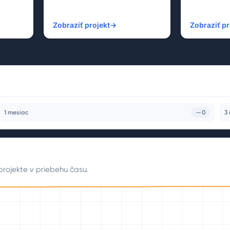
Zobraziť projekt
→
Zobraziť pr
1 mesiac
0
3
projekte v priebehu času.