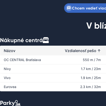
Chcem vedieť via
V bl
Nákupné centrá
Názov
Vzdialenosť pešo
↑
OC CENTRAL Bratislava
550 m / 7m
Nivy
1.7 km / 23m
Vivo
1.9 km / 25m
Eurovea
2.3 km / 32m
Parky