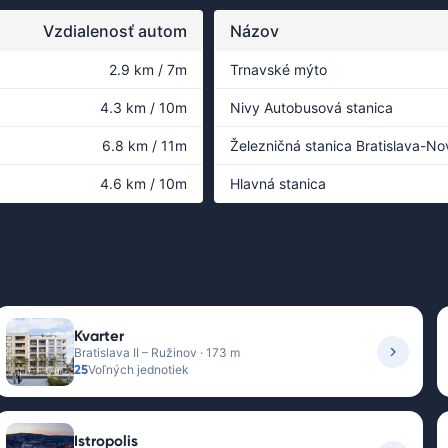
Vzdialenosť autom
Názov
2.9 km / 7m
Trnavské mýto
4.3 km / 10m
Nivy Autobusová stanica
6.8 km / 11m
Železničná stanica Bratislava-N
4.6 km / 10m
Hlavná stanica
Kvarter
Bratislava II – Ružinov · 173 m
25
Voľných jednotiek
Istropolis