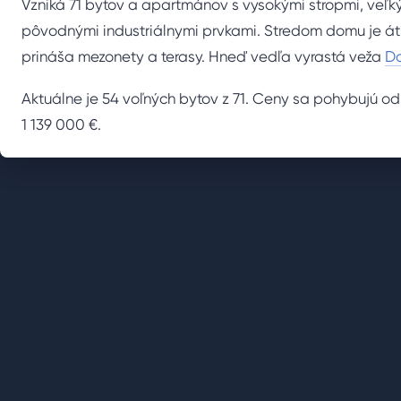
Vzniká 71 bytov a apartmánov s vysokými stropmi, veľk
pôvodnými industriálnymi prvkami. Stredom domu je á
prináša mezonety a terasy. Hneď vedľa vyrastá veža
Da
Aktuálne je 54 voľných bytov z 71. Ceny sa pohybujú o
1 139 000 €.