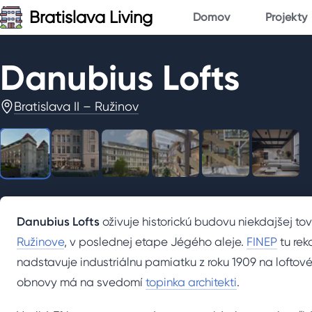
Bratislava Living
Domov
Projekty
Danubius Lofts
1
/
6
Bratislava II – Ružinov
Danubius Lofts
oživuje historickú budovu niekdajšej to
Ružinove
, v poslednej etape Jégého aleje.
FINEP
tu rek
nadstavuje industriálnu pamiatku z roku 1909 na loftov
obnovy má na svedomí
topinka architekti
.