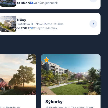
od
183K €
56
Voľných jednotiek
Tíšiny
Bratislava III – Nové Mesto · 3.6 km
od
177K €
38
Voľných jednotiek
Sýkorky
 V – Petržalka
Bratislava IV – Záhorská Bystrica