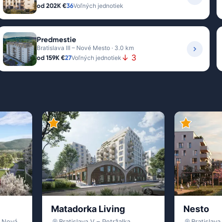
od
202K €
36
Voľných jednotiek
Predmestie
Bratislava III – Nové Mesto · 3.0 km
↓ 3
od
159K €
27
Voľných jednotiek
Matadorka Living
Nesto
Bratislava IV – Devínska Nová Ves
Bratislava V – Petržalka
Bratislava