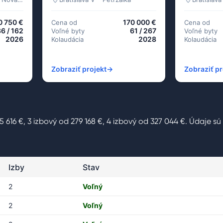
0 750 €
170 000 €
Cena od
Cena od
6 / 162
61 / 267
Voľné byty
Voľné byty
2026
2028
Kolaudácia
Kolaudácia
Zobraziť projekt
→
Zobraziť pr
5 616 €, 3 izbový od 279 168 €, 4 izbový od 327 044 €. Údaje sú
Izby
Stav
2
Voľný
2
Voľný