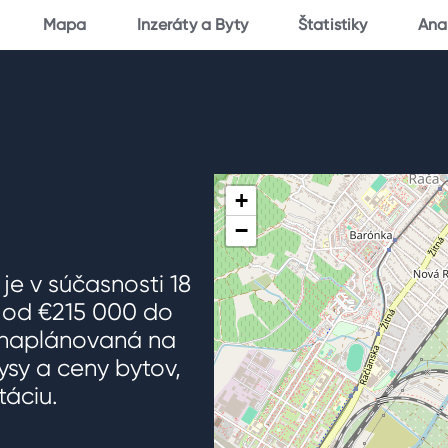
Mapa
Inzeráty a Byty
Štatistiky
Ana
+
−
je v súčasnosti 18
e od €215 000 do
e naplánovaná na
ysy a ceny bytov,
táciu.