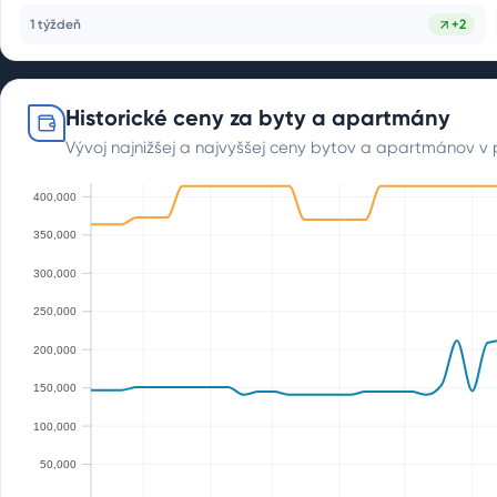
1 týždeň
+
2
Historické ceny za byty a apartmány
Vývoj najnižšej a najvyššej ceny bytov a apartmánov v 
000
400,000
350,000
000
300,000
000
250,000
000
200,000
000
150,000
000
100,000
000
50,000
000