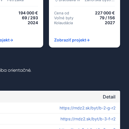
194 000 €
227 000 €
Cena od
69 / 293
79 / 156
Voľné byty
2024
2027
Kolaudácia
ojekt
→
Zobraziť projekt
→
 iba orientačné.
Detail
https://rndz2.sk/byt/b-2-g-r2
https://rndz2.sk/byt/b-3-f-r2