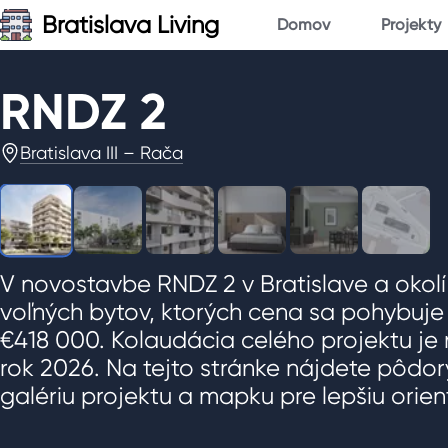
Bratislava Living
Domov
Projekty
RNDZ 2
1
/
6
Bratislava III – Rača
V novostavbe RNDZ 2 v Bratislave a okolí 
voľných bytov, ktorých cena sa pohybuj
€418 000. Kolaudácia celého projektu j
rok 2026. Na tejto stránke nájdete pôdor
galériu projektu a mapku pre lepšiu orien