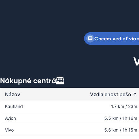
Chcem vedieť via
V
Nákupné centrá
Názov
Vzdialenosť pešo
↑
Kaufland
1.7 km / 23m
Avion
5.5 km / 1h 16m
Vivo
5.6 km / 1h 15m