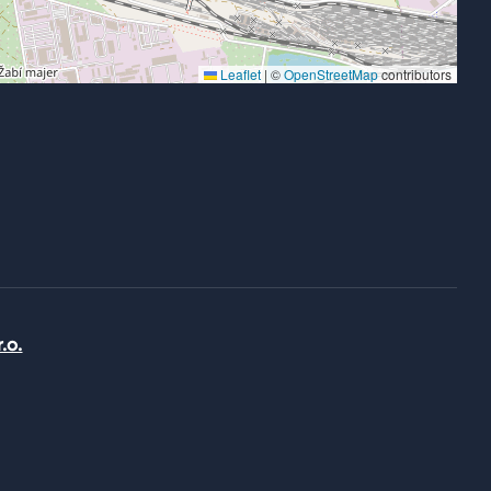
Leaflet
|
©
OpenStreetMap
contributors
.o.