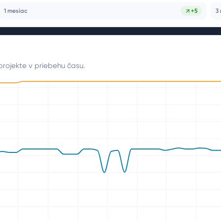
1 mesiac
+
5
3
projekte v priebehu času.