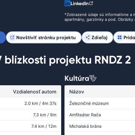
LinkedIn
*Zobrazené údaje sú informatívne a m
apartmány, garzónky a pod. Obrázky a
c
Navštíviť stránku projektu
Zdieľaj
Prid
 blízkosti projektu RNDZ 2
Kultúra
Vzdialenosť autom
Názov
2.0 km / 4m 37s
Železničné múzeum
7.3 km / 9m
Amfiteáter Rača
7.4 km / 12m
Michalská brána