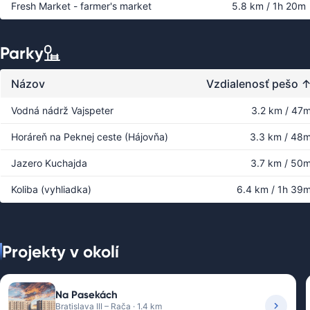
Fresh Market - farmer's market
5.8 km / 1h 20m
Parky
Názov
Vzdialenosť pešo
Vodná nádrž Vajspeter
3.2 km / 47
Horáreň na Peknej ceste (Hájovňa)
3.3 km / 48
Jazero Kuchajda
3.7 km / 50
Koliba (vyhliadka)
6.4 km / 1h 39
Projekty v okolí
Na Pasekách
Bratislava III – Rača · 1.4 km