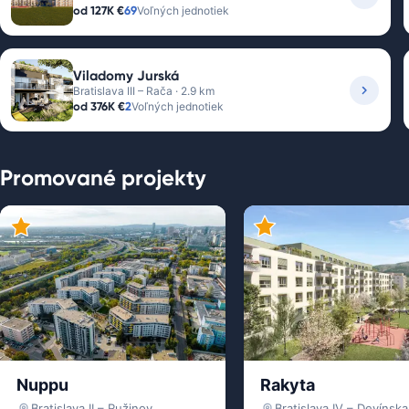
od
127K €
69
Voľných jednotiek
Viladomy Jurská
Bratislava III – Rača · 2.9 km
od
376K €
2
Voľných jednotiek
Promované projekty
Nuppu
Rakyta
Bratislava II – Ružinov