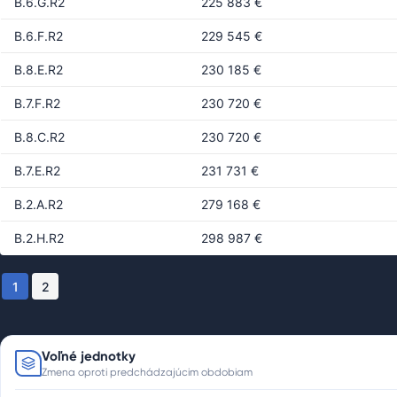
B.6.G.R2
225 883 €
B.6.F.R2
229 545 €
B.8.E.R2
230 185 €
B.7.F.R2
230 720 €
B.8.C.R2
230 720 €
B.7.E.R2
231 731 €
B.2.A.R2
279 168 €
B.2.H.R2
298 987 €
1
2
Voľné jednotky
Zmena oproti predchádzajúcim obdobiam