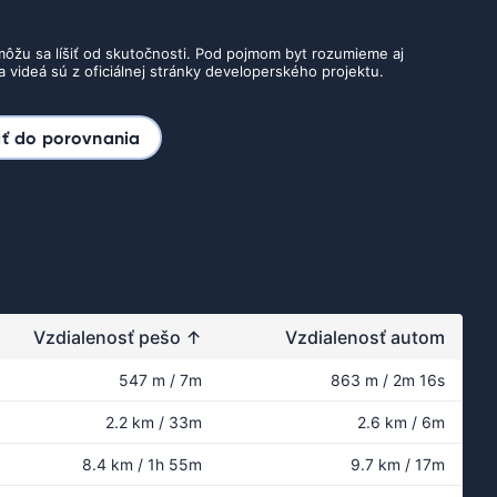
ôžu sa líšiť od skutočnosti. Pod pojmom byt rozumieme aj
 videá sú z oficiálnej stránky developerského projektu.
ať do porovnania
Vzdialenosť pešo
↑
Vzdialenosť autom
547 m / 7m
863 m / 2m 16s
2.2 km / 33m
2.6 km / 6m
8.4 km / 1h 55m
9.7 km / 17m