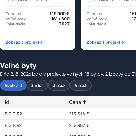
119 000 €
15
Cena od
Cena od
161 / 800
13
Voľné byty
Voľné byty
2027
Kolaudácia
Kolaudácia
Zobraziť projekt
→
Zobraziť projekt
→
Voľné byty
Dňa 2. 8. 2026 bolo v projekte voľných 18 bytov. 2 izbový od 21
Všetky
2 izb.
3 izb.
4 izb.
18
8
2
8
Id
Cena
↑
B.2.G.R2
215 616 €
B.3.F.R2
222 987 €