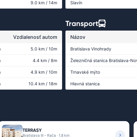
9.0 km / 14m
Slavín
Transport
↑
Vzdialenosť autom
Názov
m
5.0 km / 10m
Bratislava Vinohrady
m
4.4 km / 8m
Železničná stanica Bratislava-N
m
4.9 km / 10m
Trnavské mýto
m
10.4 km / 18m
Hlavná stanica
TERRASY
Bratislava III – Rača · 1.8 km