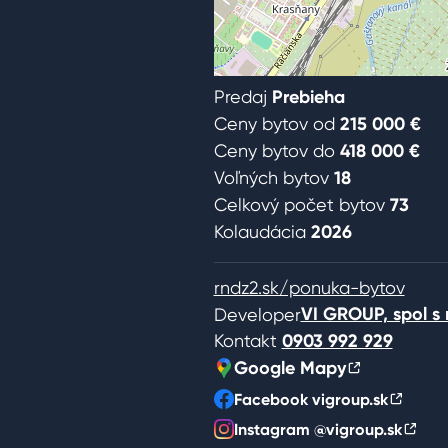
Predaj
Prebieha
Ceny bytov od
215 000 €
Ceny bytov do
418 000 €
Voľných bytov
18
Celkový počet bytov
73
Kolaudácia
2026
rndz2.sk/ponuka-bytov
VI GROUP, spol s r
Developer
Kontakt
0903 992 929
Google Mapy
Facebook vigroup.sk
Instagram @vigroup.sk