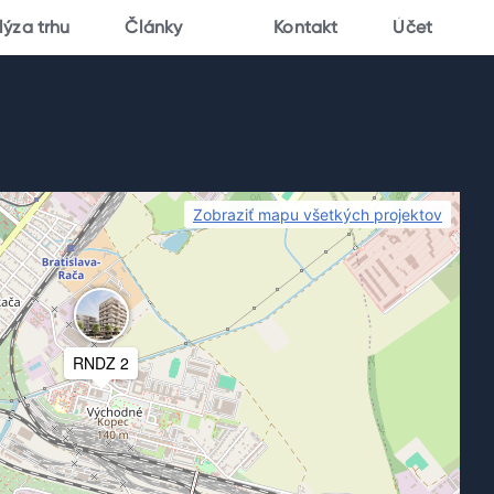
lýza trhu
Články
Kontakt
Účet
Zobraziť mapu všetkých projektov
RNDZ 2