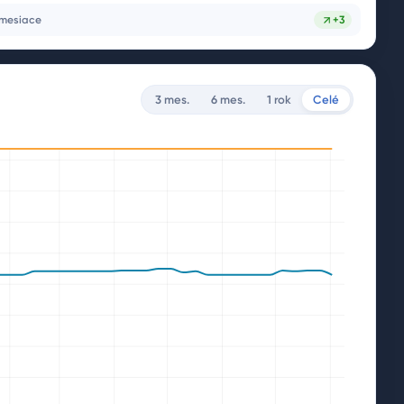
 mesiace
+
3
3 mes.
6 mes.
1 rok
Celé