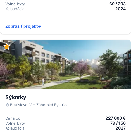
69 / 293
Voľné byty
2024
Kolaudácia
Zobraziť projekt
→
Sýkorky
Bratislava IV – Záhorská Bystrica
227 000 €
Cena od
79 / 156
Voľné byty
2027
Kolaudácia