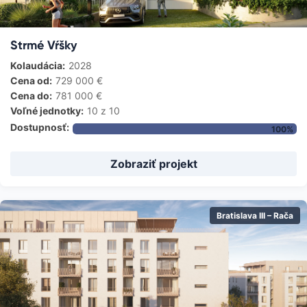
Strmé Vŕšky
Kolaudácia:
2028
Cena od:
729 000
€
Cena do:
781 000
€
Voľné jednotky:
10
z 10
Dostupnosť:
100
%
Zobraziť projekt
Bratislava III – Rača