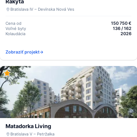
Rakyta
Bratislava IV – Devínska Nová Ves
150 750 €
Cena od
136 / 162
Voľné byty
2026
Kolaudácia
Zobraziť projekt
→
Matadorka Living
Bratislava V – Petržalka