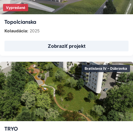
Vypredané
Topolcianska
Kolaudácia:
2025
Zobraziť projekt
Bratislava IV – Dúbravka
TRYO