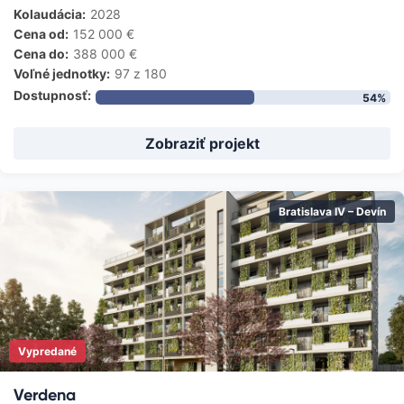
Kolaudácia:
2028
Cena od:
152 000
€
Cena do:
388 000
€
Voľné jednotky:
97
z 180
Dostupnosť:
54
%
Zobraziť projekt
Bratislava IV – Devín
Vypredané
Verdena