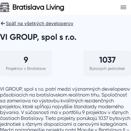
Bratislava Living
Späť na všetkých developerov
VI GROUP, spol s r.o.
9
1037
Projektov
v Bratislave
Bytových jednotiek
VI GROUP, spol s r.o.
patrí medzi významných developerov
pôsobiacich na bratislavskom realitnom trhu. Spoločnosť
sa zameriava na výstavbu kvalitných rezidenčných
projektov, ktoré spĺňajú najvyššie štandardy moderného
bývania.
V súčasnosti má v portfóliu 9 projektov v rôznych
častiach Bratislavy.
Tieto projekty ponúkajú 1037 bytových
jednotiek s rôznymi dispozíciami a cenovými kategóriami.
Medzi najznámejšie projekty patrí Moruše v Bratislava II –