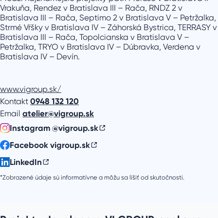
Vrakuňa, Rendez v Bratislava III – Rača, RNDZ 2 v
Bratislava III – Rača, Septimo 2 v Bratislava V – Petržalka,
Strmé Vŕšky v Bratislava IV – Záhorská Bystrica, TERRASY v
Bratislava III – Rača, Topolcianska v Bratislava V –
Petržalka, TRYO v Bratislava IV – Dúbravka, Verdena v
Bratislava IV – Devín.
www.vigroup.sk/
Kontakt
0948 132 120
Email
atelier@vigroup.sk
Instagram @vigroup.sk
Facebook vigroup.sk
LinkedIn
*Zobrazené údaje sú informatívne a môžu sa líšiť od skutočnosti.