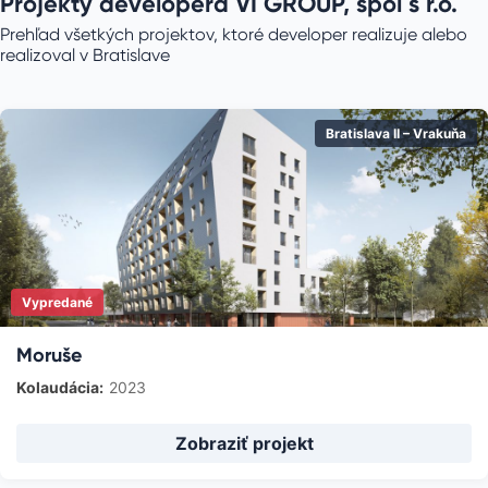
Projekty developera
VI GROUP, spol s r.o.
Prehľad všetkých projektov, ktoré developer realizuje alebo
realizoval v Bratislave
Bratislava II – Vrakuňa
Vypredané
Moruše
Kolaudácia:
2023
Zobraziť projekt