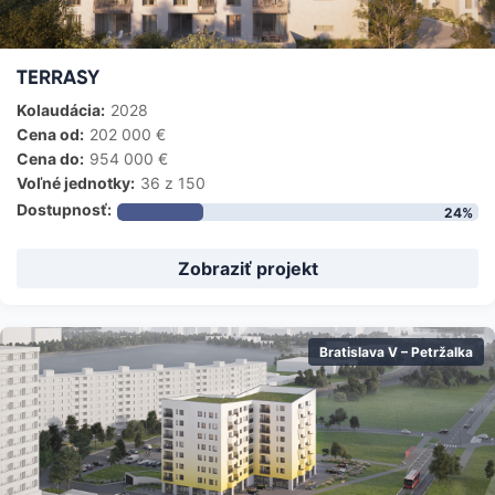
TERRASY
Kolaudácia:
2028
Cena od:
202 000
€
Cena do:
954 000
€
Voľné jednotky:
36
z 150
Dostupnosť:
24
%
Zobraziť projekt
Bratislava V – Petržalka