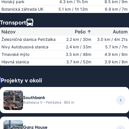
Horský park
4.3 km / 1h 5m
8.5 km / 9m
Botanická záhrada UK
5.1 km / 1h 12m
6.9 km / 7m
Transport
Názov
Pešo
↑
Autom
Železničná stanica Petržalka
2.2 km / 30m
3.0 km / 4m 21s
Nivy Autobusová stanica
2.4 km / 33m
5.7 km / 7m
Trnavské mýto
3.5 km / 48m
4.9 km / 8m
Hlavná stanica
3.7 km / 52m
3.9 km / 8m
Projekty v okolí
Southbank
Bratislava V – Petržalka · 863 m
Ganz House