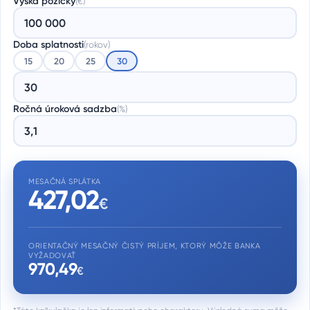
Výška pôžičky
(
€
)
Doba splatnosti
(
rokov
)
15
20
25
30
Ročná úroková sadzba
(%)
MESAČNÁ SPLÁTKA
427,02
€
ORIENTAČNÝ MESAČNÝ ČISTÝ PRÍJEM, KTORÝ MÔŽE BANKA
VYŽADOVAŤ
970,49
€