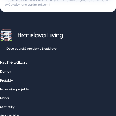
*Táto kalkulačka je len informatívneho charakteru. Výsledná suma môže
byť ovplyvnená ďalšími faktormi.
Bratislava Living
Developerské projekty v Bratislave
Rýchle odkazy
Domov
Projekty
Najnovšie projekty
Mapa
Štatistiky
Analýza trhu