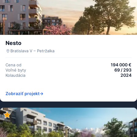
Nesto
Bratislava V – Petržalka
194 000 €
Cena od
69 / 293
Voľné byty
2024
Kolaudácia
Zobraziť projekt
→