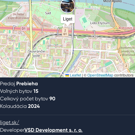
Liget
Leaflet
|
©
OpenStreetMap
contributors
Predaj
Prebieha
Voľných bytov
15
Celkový počet bytov
90
Kolaudácia
2024
liget.sk/
Developer
VSD Development s. r. o.