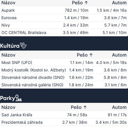
Názov
Pešo
↑
Autom
Aupark
782 m / 10m
1.5 km / 4m 16s
Eurovea
1.4 km / 19m
3.6 km / 7m
Nivy
2.4 km / 33m
5.7 km / 7m
OC CENTRAL Bratislava
3.5 km / 49m
5.1 km / 10m
Kultúra
Názov
Pešo
↑
Autom
Most SNP (UFO)
1.1 km / 14m
4.0 km / 5m 18s
Modrý kostolík (Kostol sv. Alžbety)
1.4 km / 19m
3.6 km / 8m
Slovenské národné divadlo (SND)
1.6 km / 22m
5.8 km / 8m
Slovenská národná galéria (SNG)
1.8 km / 24m
3.1 km / 6m
Parky
Názov
Pešo
↑
Autom
Sad Janka Kráľa
74 m / 58s
91 m / 17s
Prezidentská záhrada
2.7 km / 38m
3.4 km / 5m 30s