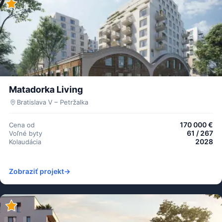
Matadorka Living
Bratislava V – Petržalka
170 000 €
Cena od
61 / 267
Voľné byty
2028
Kolaudácia
Zobraziť projekt
→