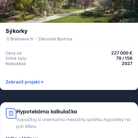
Sýkorky
Bratislava IV – Záhorská Bystrica
227 000 €
Cena od
79 / 156
Voľné byty
2027
Kolaudácia
Zobraziť projekt
→
Hypotekárna kalkulačka
Vypočítaj si orientačnú mesačnú splátku hypotéky na
pár klikov.