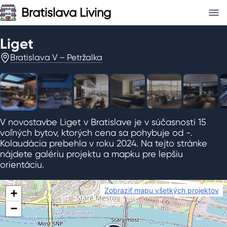
Bratislava Living
Liget
1
/
7
Bratislava V – Petržalka
V novostavbe Liget v Bratislave je v súčasnosti 15
voľných bytov, ktorých cena sa pohybuje od -.
Kolaudácia prebehla v roku 2024. Na tejto stránke
nájdete galériu projektu a mapku pre lepšiu
orientáciu.
Zobraziť mapu všetkých projektov
+
−