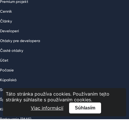
Premium projekt
Cenník
Články
Developeri
Otázky pre developera
Časté otázky
Účet
Počasie
Kúpaliská
Sauny
Táto stránka používa cookies. Používaním tejto
stránky súhlasíte s používaním cookies.
Športoviská
Viac informácií
Súhlasím
Kiná
Parkovanie (PAAS)
Letisko – odlety a prílety