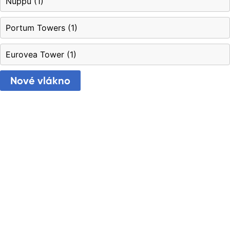
Nuppu
(
1
)
Portum Towers
(
1
)
Eurovea Tower
(
1
)
Nové vlákno